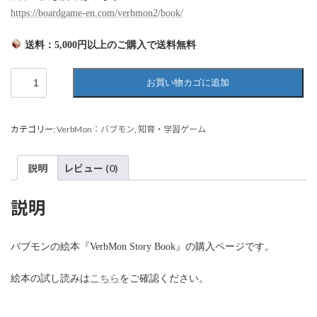
https://boardgame-en.com/verbmon2/book/
送料：5,000円以上のご購入で送料無料
バ
お買い物カゴに追加
ブ
モ
ン
カテゴリー:
VerbMon：バブモン
,
知育・学習ゲーム
の
絵
本
説明
レビュー (0)
『VerbMon
Story
Book』
説明
個
バブモンの絵本『VerbMon Story Book』の購入ページです。
絵本の試し読みは
こちら
をご確認ください。