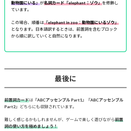
動物園にいる』
が
名詞カード『elephant：ゾウ』
を修飾し
ています。
この場合、順番は
『
elephant
in zoo
：
動物園にいるゾウ
』
となります。日本語訳するときは、前置詞を含むブロック
から順に訳していくと自然になります。
最後に
前置詞カード
は『
ABCアッセンブル Part1
』『
ABCアッセンブル
Part2
』どちらにも収録されています。
難しく感じるかもしれませんが、ゲームで楽しく遊びながら
前置
詞の使い方を極めましょう
！