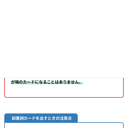
の後、次のカードをめくって場のカードにします。
ゲーム開始時に限らず、どのような場合でも
前置詞カード
が場のカードになることはありません
。
前置詞カードを出すときの注意点