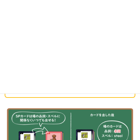
SP（スペシャル）カードは、場のカードの
品詞・スペルに
関係なくいつでも出せます
。ただし、最後の１枚でSPカー
ドを出してあがることはできません。
SPカードを出すと、特別な効果が発動します。どんな効果
があるのかは、それぞれのカードを参照してください。中
には一発逆転のカードも！？
SPカードを出したときは、
場のカードはその前の品詞のま
ま変わりません
。スペルはSPカードを参照します。下図の
場合は、場のカードの品詞は
『名詞』
『
でスペルは
『steal』
になります。